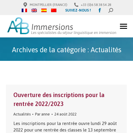
MONTPELLIER (FRANCE)
+33 (0)6 58 38 54 28
Facebook
SUIVEZ-NOUS !
SEARCH:
page
opens
in
new
window
Archives de la catégorie :
Actualités
Ouverture des inscriptions pour la
rentrée 2022/2023
Actualités
Par
anne
24 août 2022
Les inscriptions pour la rentrée ouvre lundi 29 août
2022 pour une rentrée des classes le 13 septembre