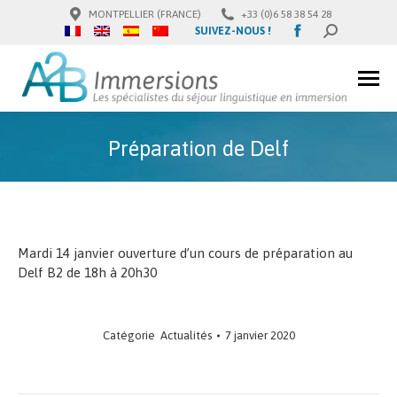
MONTPELLIER (FRANCE)
+33 (0)6 58 38 54 28
Facebook
SUIVEZ-NOUS !
SEARCH:
page
opens
in
new
window
Préparation de Delf
Mardi 14 janvier ouverture d’un cours de préparation au
Delf B2 de 18h à 20h30
Catégorie
Actualités
7 janvier 2020