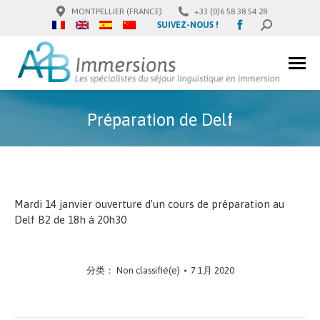
MONTPELLIER (FRANCE)
+33 (0)6 58 38 54 28
Facebook
SUIVEZ-NOUS !
SEARCH:
page
opens
in
new
window
Préparation de Delf
Mardi 14 janvier ouverture d’un cours de préparation au
Delf B2 de 18h à 20h30
分类：
Non classifié(e)
7 1月 2020