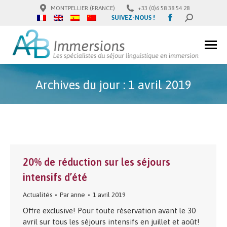
MONTPELLIER (FRANCE)
+33 (0)6 58 38 54 28
Facebook
SUIVEZ-NOUS !
SEARCH:
page
opens
in
new
window
Archives du jour :
1 avril 2019
20% de réduction sur les séjours
intensifs d’été
Actualités
Par
anne
1 avril 2019
Offre exclusive! Pour toute réservation avant le 30
avril sur tous les séjours intensifs en juillet et août!