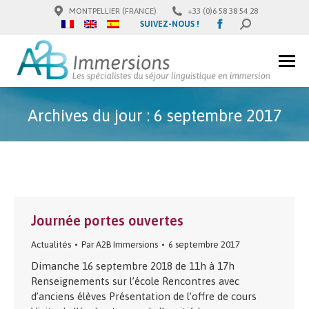
MONTPELLIER (FRANCE)
+33 (0)6 58 38 54 28
Facebook
SUIVEZ-NOUS !
SEARCH:
page
opens
in
new
window
Archives du jour :
6 septembre 2017
Journée portes ouvertes
Actualités
Par
A2B Immersions
6 septembre 2017
Dimanche 16 septembre 2018 de 11h à 17h
Renseignements sur l’école Rencontres avec
d’anciens élèves Présentation de l’offre de cours