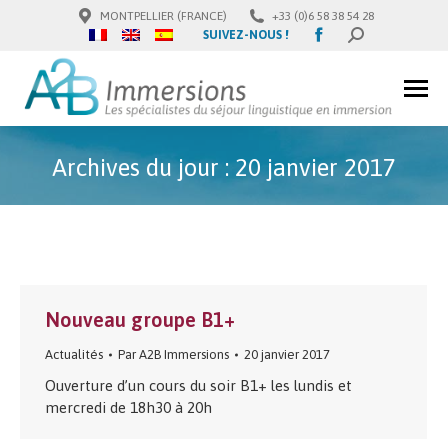
MONTPELLIER (FRANCE)
+33 (0)6 58 38 54 28
Facebook
SUIVEZ-NOUS !
SEARCH:
page
opens
in
new
window
Archives du jour :
20 janvier 2017
Nouveau groupe B1+
Actualités
Par
A2B Immersions
20 janvier 2017
Ouverture d’un cours du soir B1+ les lundis et
mercredi de 18h30 à 20h