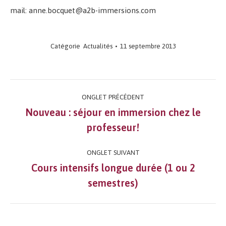
mail: anne.bocquet@a2b-immersions.com
Catégorie
Actualités
11 septembre 2013
Navigation
ONGLET PRÉCÉDENT
de
Nouveau : séjour en immersion chez le
Onglet
professeur!
commentaire
précédent
ONGLET SUIVANT
Cours intensifs longue durée (1 ou 2
Onglet
semestres)
suivant