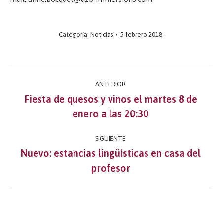
Categoría:
Noticias
5 febrero 2018
Navegación
ANTERIOR
entre
Fiesta de quesos y vinos el martes 8 de
Publicación
enero a las 20:30
publicaciones
anterior:
SIGUIENTE
Nuevo: estancias lingüísticas en casa del
Publicación
profesor
siguiente: