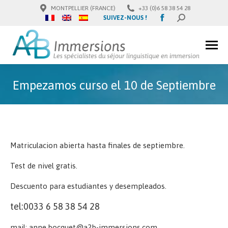
MONTPELLIER (FRANCE)
+33 (0)6 58 38 54 28
Facebook
SUIVEZ-NOUS !
BUSCAR:
page
opens
in
new
window
Empezamos curso el 10 de Septiembre
Matriculacion abierta hasta finales de septiembre.
Test de nivel gratis.
Descuento para estudiantes y desempleados.
tel:0033 6 58 38 54 28
mail: anne.bocquet@a2b-immersions.com