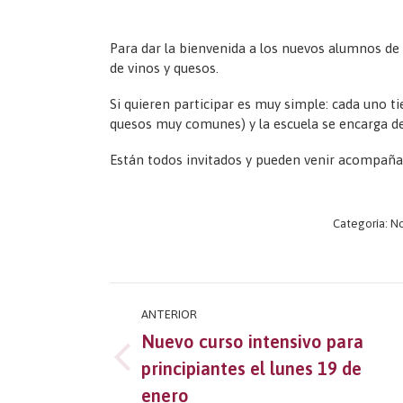
Para dar la bienvenida a los nuevos alumnos de
de vinos y quesos.
Si quieren participar es muy simple: cada uno ti
quesos muy comunes) y la escuela se encarga del
Están todos invitados y pueden venir acompañ
Categoría:
No
Navegación
ANTERIOR
entre
Nuevo curso intensivo para
Publicación
principiantes el lunes 19 de
publicaciones
anterior:
enero