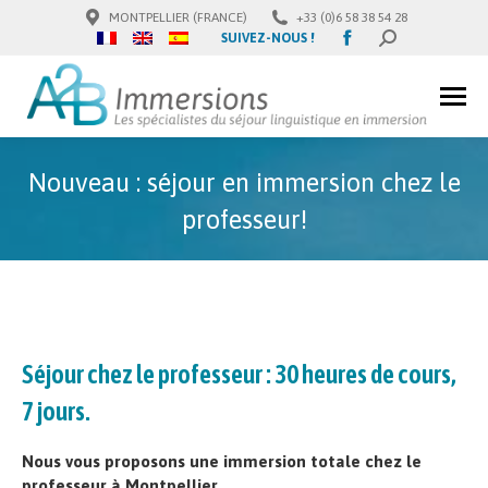
MONTPELLIER (FRANCE)
+33 (0)6 58 38 54 28
Facebook
SUIVEZ-NOUS !
SEARCH:
page
opens
in
new
window
Nouveau : séjour en immersion chez le
professeur!
Séjour chez le professeur : 30 heures de cours,
7 jours.
Nous vous proposons une immersion totale chez le
professeur à Montpellier.