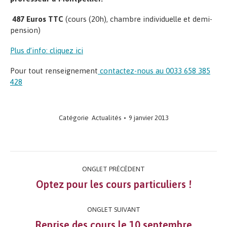
487 Euros TTC
(cours (20h), chambre individuelle et demi-
pension)
Plus d’info: cliquez ici
Pour tout renseignement
contactez-nous au 0033 658 385
428
Catégorie
Actualités
9 janvier 2013
Navigation
ONGLET PRÉCÉDENT
de
Optez pour les cours particuliers !
Onglet
précédent
commentaire
ONGLET SUIVANT
Reprise des cours le 10 septembre
Onglet