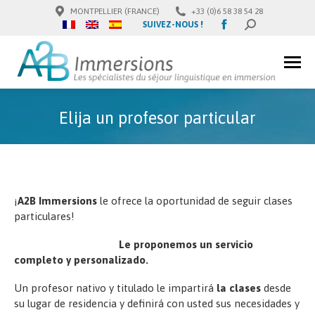
MONTPELLIER (FRANCE)
+33 (0)6 58 38 54 28
Facebook
SUIVEZ-NOUS !
BUSCAR:
page
opens
in
new
window
Elija un profesor particular
¡
A2B Immersions
le ofrece la oportunidad de seguir clases
particulares!
Le proponemos un servicio
completo y personalizado.
Un profesor nativo y titulado le impartirá
la clases
desde
su lugar de residencia y definirá con usted sus necesidades y