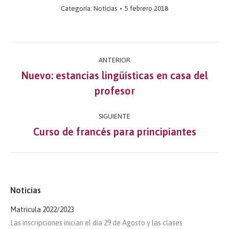
Categoría:
Noticias
5 febrero 2018
Navegación
ANTERIOR
entre
Nuevo: estancias lingüísticas en casa del
Publicación
profesor
publicaciones
anterior:
SIGUIENTE
Curso de francés para principiantes
Publicación
siguiente:
Noticias
Matricula 2022/2023
Las inscripciones inician el dia 29 de Agosto y las clases