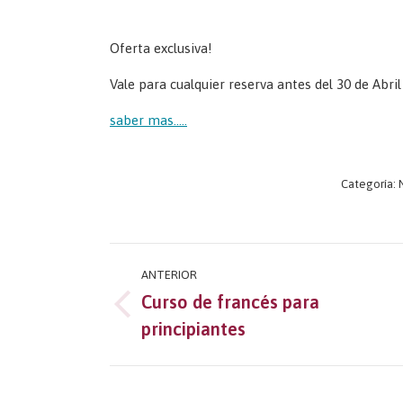
Oferta exclusiva!
Vale para cualquier reserva antes del 30 de Abri
saber mas…..
Categoría:
Navegación
ANTERIOR
entre
Curso de francés para
Publicación
principiantes
publicaciones
anterior: