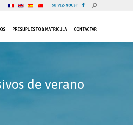
SUIVEZ-NOUS !
BUSCAR:
Facebook
page
opens
in
IOS
PRESUPUESTO & MATRICULA
CONTACTAR
new
window
sivos de verano