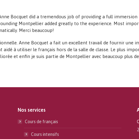
Anne Bocquet did a tremendous job of providing a full immersion 
rrounding Montpellier added greatly to the experience. Most import
atically. Merci beaucoup!
nnelle. Anne Bocquet a fait un excellent travail de fournir une i
 aidé à utiliser le français hors de la salle de classe. Le plus i
orée et enfin je suis partie de Montpellier avec beaucoup plus de 
Nos services
Cours de français
O
2
Cours intensifs