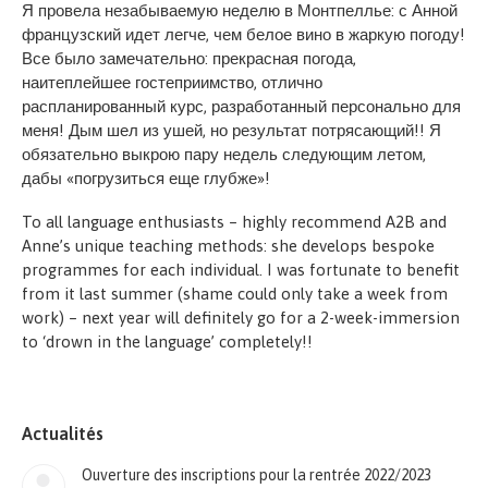
Я провела незабываемую неделю в Монтпеллье: с Анной
французский идет легче, чем белое вино в жаркую погоду!
Все было замечательно: прекрасная погода,
наитеплейшее гостеприимство, отлично
распланированный курс, разработанный персонально для
меня! Дым шел из ушей, но результат потрясающий!! Я
обязательно выкрою пару недель следующим летом,
дабы «погрузиться еще глубже»!
To all language enthusiasts – highly recommend A2B and
Anne’s unique teaching methods: she develops bespoke
programmes for each individual. I was fortunate to benefit
from it last summer (shame could only take a week from
work) – next year will definitely go for a 2-week-immersion
to ‘drown in the language’ completely!!
Actualités
Ouverture des inscriptions pour la rentrée 2022/2023