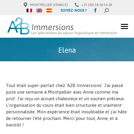
MONTPELLIER (FRANCE)
+33 (0)6 58 38 54 28
Facebook
SUIVEZ-NOUS !
SEARCH:
page
opens
in
new
window
Elena
Tout était super-parfait chez ‘A2B Immersions’. J’ai passé
juste une semaine à Montpellier avec Anne comme ma
prof. J’ai reçu un accueil chaleureux et un soutien précieux.
L’organisation du cours était bien structurée et vraiment
personnalisée. Mon expérience était inoubliable et j’ai hâte
de retourner l’été prochain. Merci pour tout, Anne, et à
bientôt !